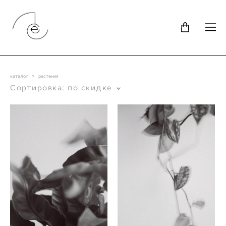
каталог
>
растения
Сортировка:
по скидке