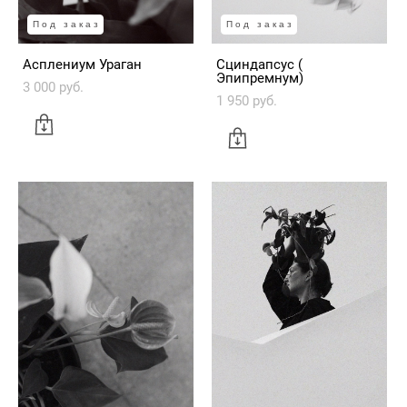
Под заказ
Под заказ
Асплениум Ураган
Сциндапсус (
Эпипремнум)
3 000 pуб.
1 950 pуб.