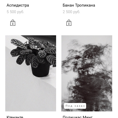
Аспидистра
Банан Тропикана
5 500 pуб.
2 500 pуб.
Под заказ
Ктенанте
Полициас Минг